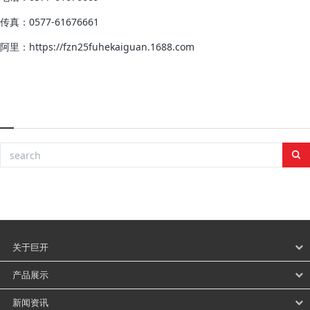
传真：0577-61676661
阿里：https://fzn25fuhekaiguan.1688.com
关于巨开
产品展示
新闻资讯