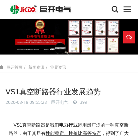
新闻资讯
业界资讯
巨开首页
VS1真空断路器行业发展趋势
2020-08-18 09:55:28
巨开电气
399
VS1真空断路器是我们
电力行业
运用最广泛的一种真空断
路器，由于其居有
性能稳定、性价比高等特产
，得到了广大